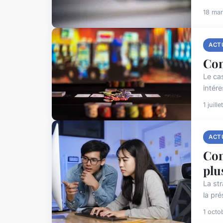
18 ma
ACT
Com
Le ca
intére
1 juill
ACT
Com
plu
La st
la pré
1 octo