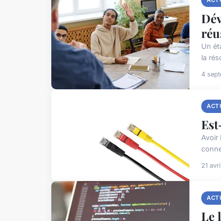
Dév
réu
Un éta
la ré
4 sep
ACT
Est
Avoir
conne
21 avr
ACT
Le 