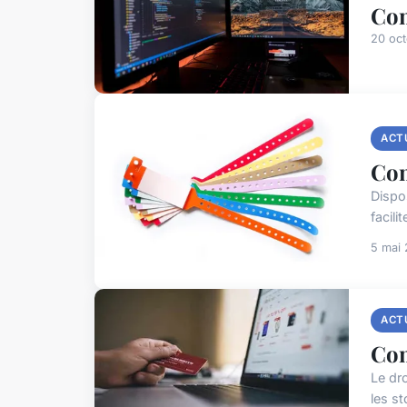
Com
20 oc
ACT
Com
Dispos
facil
5 mai
ACT
Com
Le dr
les s