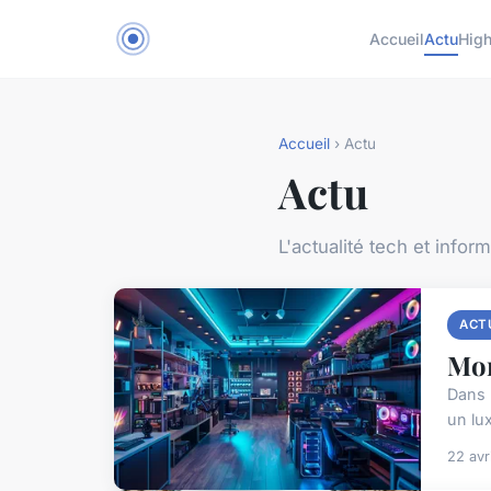
Accueil
Actu
Hig
Accueil
› Actu
Actu
L'actualité tech et infor
ACT
Mon
Dans 
un lux
22 avr