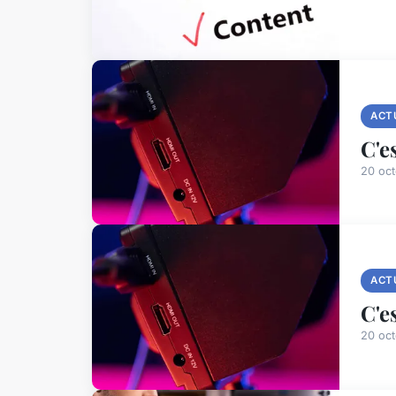
ACT
C'e
20 oc
ACT
C'e
20 oc