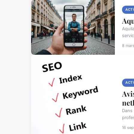
ACT
Aqu
Aquil
servi
8 mar
ACT
Avi
net
Dans 
profes
16 se