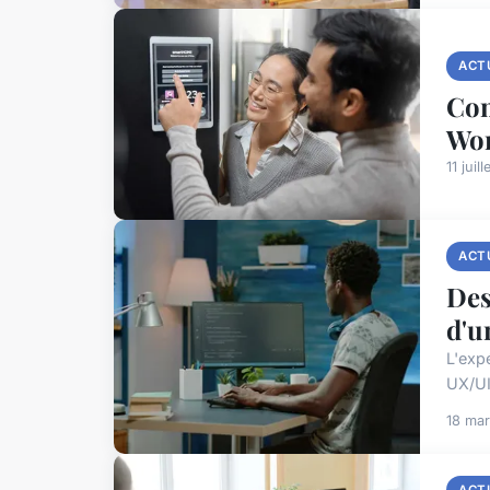
ACT
Com
Wor
11 juil
ACT
Des
d'u
L'expé
UX/UI 
18 ma
ACT