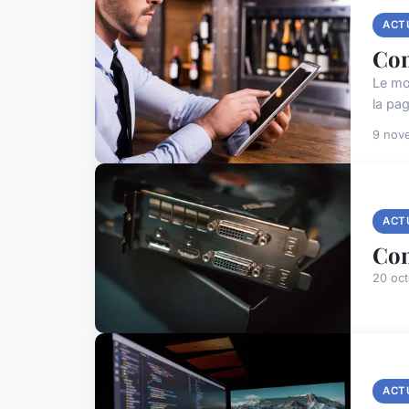
ACT
Com
Le mo
la pa
9 nov
ACT
Com
20 oc
ACT