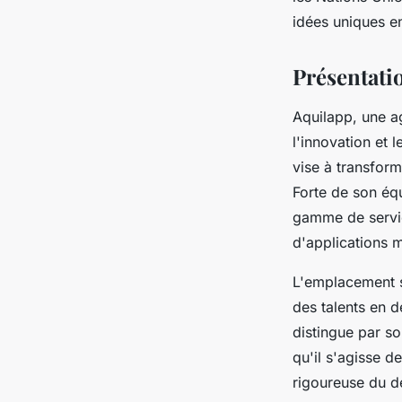
fernand
•
8 mars 2025
•
7 min de lecture
idées uniques en
Présentati
Aquilapp, une a
l'innovation et
vise à transform
Forte de son éq
gamme de servic
d'applications m
L'emplacement st
des talents en 
distingue par so
qu'il s'agisse d
rigoureuse du dé