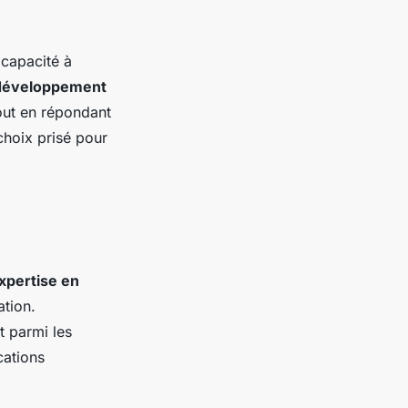
a capacité à
e développement
tout en répondant
choix prisé pour
xpertise en
tion.
t parmi les
cations