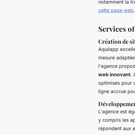
notamment la tr
cette page web
.
Services of
Création de si
Aquilapp excell
mesure adaptées
l'agence propos
web innovant
.
optimisés pour 
ligne accrue pou
Développement
L'agence est ég
y compris les a
répondent aux ex