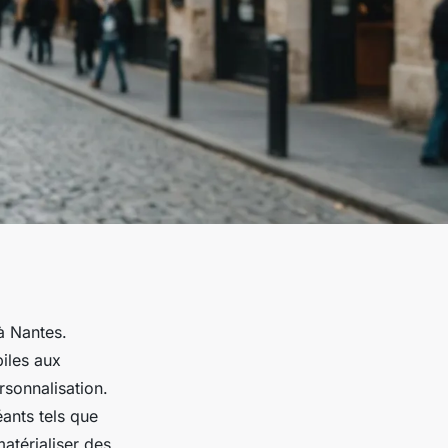
à Nantes.
iles aux
rsonnalisation.
ants tels que
atérialiser des