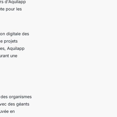
urs d'Aquilapp
ête pour les
on digitale des
de projets
es, Aquilapp
surant une
r des organismes
avec des géants
ouvée en