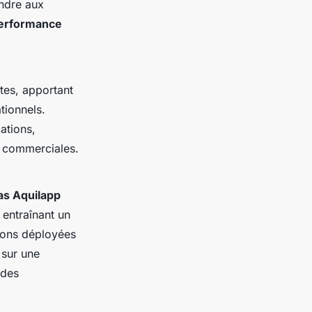
ondre aux
performance
tes, apportant
tionnels.
ations,
es commerciales.
as Aquilapp
, entraînant un
tions déployées
 sur une
 des