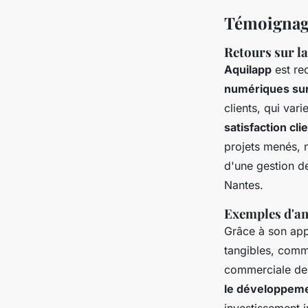
Témoignage
Retours sur la
Aquilapp
est re
numériques su
clients, qui var
satisfaction cli
projets menés, 
d'une gestion d
Nantes.
Exemples d'am
Grâce à son app
tangibles, comm
commerciale de 
le développem