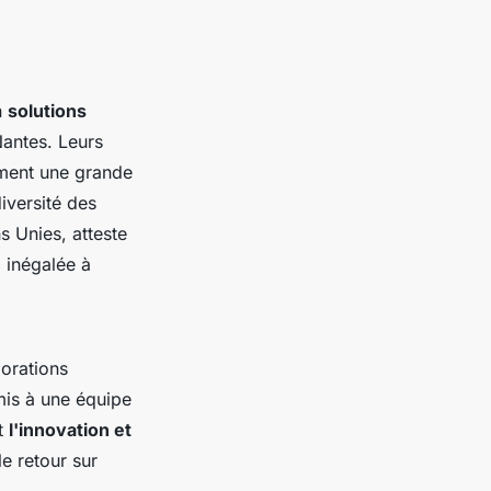
n
solutions
antes. Leurs
riment une grande
diversité des
 Unies, atteste
 inégalée à
orations
mis à une équipe
nt
l'innovation et
le retour sur