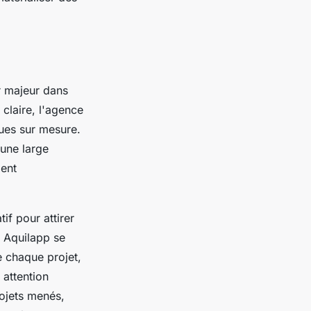
r majeur dans
claire, l'agence
ques sur mesure.
une large
ment
if pour attirer
 Aquilapp se
e chaque projet,
 attention
rojets menés,