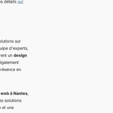
es détails
sur
olutions sur
uipe d'experts,
rent un
design
 également
 présence en
 web à Nantes
,
s solutions
e et une