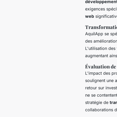
développement
exigences spéci
web
significativ
Transformatio
AquilApp se spéc
des amélioration
L'utilisation des
augmentant ainsi
Évaluation de 
L'impact des pro
soulignent une a
retour sur inve
ne se contenten
stratégie de
tra
collaborations d