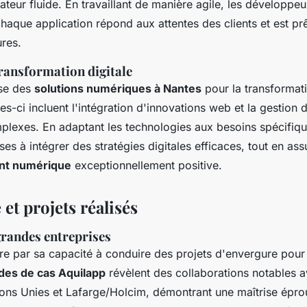
sateur fluide. En travaillant de manière agile, les développe
haque application répond aux attentes des clients et est pr
ures.
transformation digitale
se des
solutions numériques à Nantes
pour la transformati
les-ci incluent l'intégration d'innovations web et la gestion 
lexes. En adaptant les technologies aux besoins spécifiqu
ises à intégrer des stratégies digitales efficaces, tout en as
ent numérique
exceptionnellement positive.
et projets réalisés
grandes entreprises
stre par sa capacité à conduire des projets d'envergure pou
des de cas Aquilapp
révèlent des collaborations notables 
tions Unies et Lafarge/Holcim, démontrant une maîtrise épr