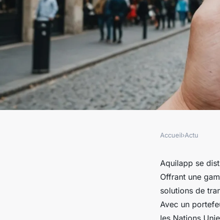
Accueil
›
Actu
ACTU
Aquilapp : innovatio
Aquilapp se dis
Offrant une gam
développement web 
solutions de tra
Avec un portefeu
les Nations Unie