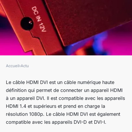
Accueil
›
Actu
ACTU
C'est quoi un cable HDMI DVI
Le câble HDMI DVI est un câble numérique haute
définition qui permet de connecter un appareil HDMI
?
à un appareil DVI. Il est compatible avec les appareils
HDMI 1.4 et supérieurs et prend en charge la
fernand
•
20 octobre 2022
•
3 min de lecture
résolution 1080p. Le câble HDMI DVI est également
compatible avec les appareils DVI-D et DVI-I.