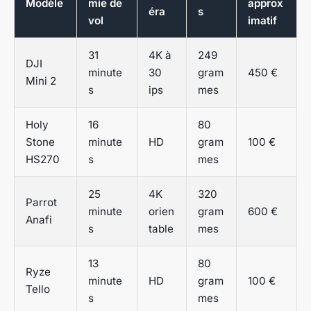
Modèle
mie de
approx
éra
s
vol
imatif
31
4K à
249
DJI
minute
30
gram
450 €
Mini 2
s
ips
mes
Holy
16
80
Stone
minute
HD
gram
100 €
HS270
s
mes
25
4K
320
Parrot
minute
orien
gram
600 €
Anafi
s
table
mes
13
80
Ryze
minute
HD
gram
100 €
Tello
s
mes