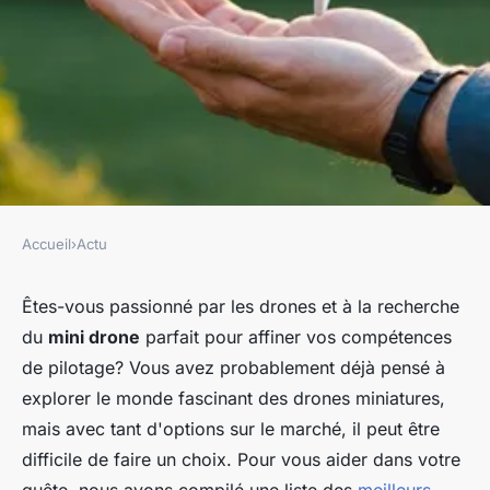
Accueil
›
Actu
ACTU
Top mini drones à considérer
Êtes-vous passionné par les drones et à la recherche
du
mini drone
parfait pour affiner vos compétences
pour les amateurs de pilotage
de pilotage? Vous avez probablement déjà pensé à
explorer le monde fascinant des drones miniatures,
fernand
•
27 janvier 2025
•
7 min de lecture
mais avec tant d'options sur le marché, il peut être
difficile de faire un choix. Pour vous aider dans votre