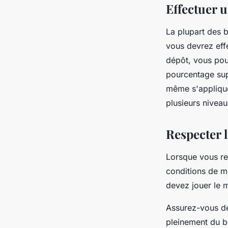
Effectuer 
La plupart des 
vous devrez eff
dépôt, vous pou
pourcentage sup
même s'applique
plusieurs niveau
Respecter 
Lorsque vous rec
conditions de m
devez jouer le 
Assurez-vous de
pleinement du b