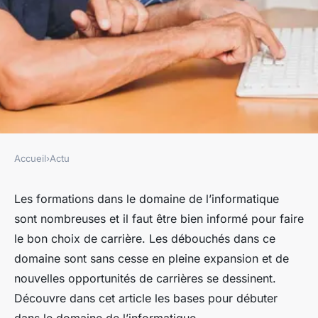
Accueil
›
Actu
ACTU
Tout savoir sur les formations
Les formations dans le domaine de l’informatique
sont nombreuses et il faut être bien informé pour faire
dans le domaine informatique
le bon choix de carrière. Les débouchés dans ce
!
domaine sont sans cesse en pleine expansion et de
nouvelles opportunités de carrières se dessinent.
fernand
•
26 octobre 2023
•
3 min de lecture
Découvre dans cet article les bases pour débuter