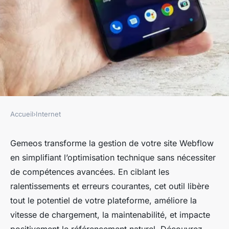
Accueil
›
Internet
INTERNET
Optimisez votre site webflow
Gemeos transforme la gestion de votre site Webflow
en simplifiant l’optimisation technique sans nécessiter
avec gemeos : guide essentiel
de compétences avancées. En ciblant les
ralentissements et erreurs courantes, cet outil libère
fernand
•
17 octobre 2025
•
8 min de lecture
tout le potentiel de votre plateforme, améliore la
vitesse de chargement, la maintenabilité, et impacte