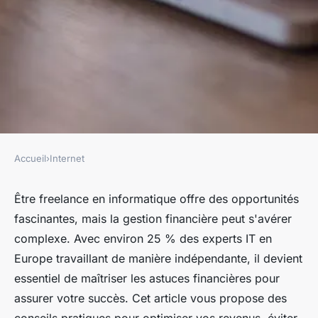
Accueil
›
Internet
INTERNET
Freelance informatique :
Être freelance en informatique offre des opportunités
fascinantes, mais la gestion financière peut s'avérer
astuces pour gérer vos
complexe. Avec environ 25 % des experts IT en
finances efficacement
Europe travaillant de manière indépendante, il devient
essentiel de maîtriser les astuces financières pour
fernand
•
16 février 2025
•
8 min de lecture
assurer votre succès. Cet article vous propose des