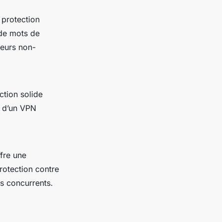
 protection
 de mots de
teurs non-
ction solide
t d’un VPN
ffre une
rotection contre
es concurrents.