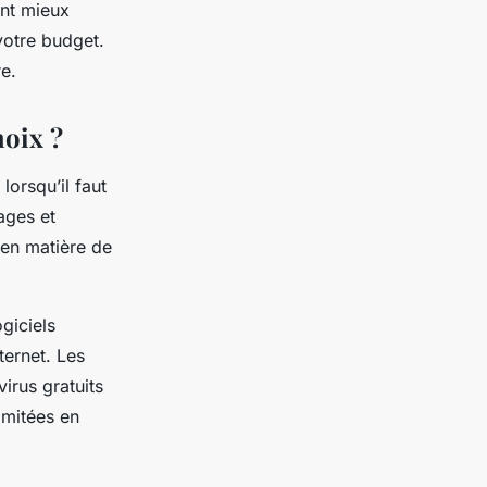
ant mieux
votre budget.
e.
hoix ?
lorsqu’il faut
ages et
 en matière de
ogiciels
ternet. Les
virus gratuits
imitées en