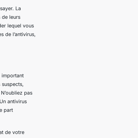
ssayer. La
 de leurs
der lequel vous
 de l’antivirus,
t important
 suspects,
. N’oubliez pas
Un antivirus
e part
at de votre