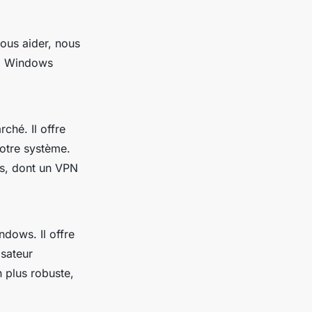
vous aider, nous
,
Windows
ché. Il offre
otre système.
tés, dont un VPN
ndows. Il offre
isateur
n plus robuste,