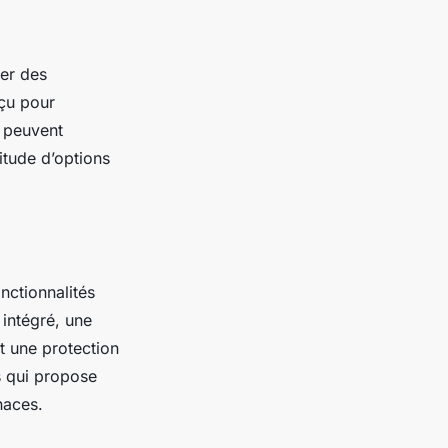
ser des
çu pour
i peuvent
titude d’options
nctionnalités
 intégré, une
t une protection
us qui propose
naces.