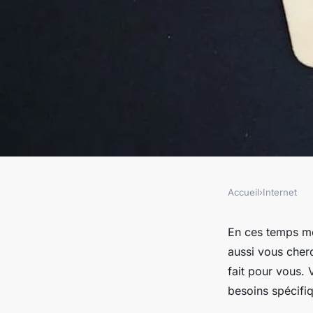
Accueil
›
Internet
INTERNET
comment choisir un 
En ces temps mo
aussi vous cher
pour son ordinateu
fait pour vous.
besoins spécifi