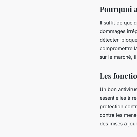
fernand
•
6 novembre 2023
•
6 min de lecture
Pourquoi av
Il suffit de que
dommages irrépar
détecter, bloque
compromettre l
sur le marché, i
Les foncti
Un bon antivirus
essentielles à r
protection contr
contre les menac
des mises à jour