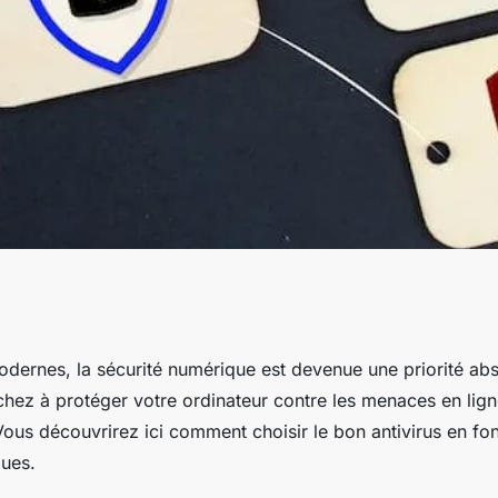
bon antivirus
dernes, la sécurité numérique est devenue une priorité abs
chez à protéger votre ordinateur contre les
menaces
en ligne
r
 Vous découvrirez ici comment choisir le bon
antivirus
en fon
ques.