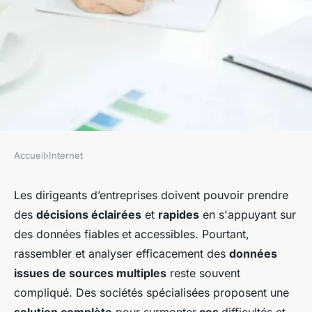
Accueil
›
Internet
INTERNET
Pilotage simplifié de votre
Les dirigeants d’entreprises doivent pouvoir prendre
des
décisions éclairées
et
rapides
en s'appuyant sur
activité avec Microsoft Power
des données fiables
et
accessibles. Pourtant,
BI
rassembler et analyser efficacement des
données
issues de sources multiples
reste souvent
fernand
•
10 juin 2024
•
3 min de lecture
compliqué. Des sociétés spécialisées proposent une