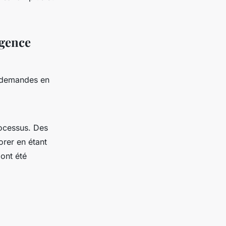
igence
x demandes en
ocessus. Des
orer en étant
ont été