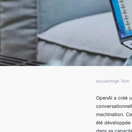
Accueil
›
High Tech
HIGH TECH
Chat GPT : assistant 
OpenAI a créé u
conversationnell
l'IA pour dialoguer 
machination. Ce
été développée 
dans sa capaci