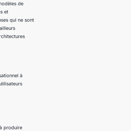
 modèles de
s et
ses qui ne sont
ailleurs
rchitectures
ationnel à
utilisateurs
 à produire