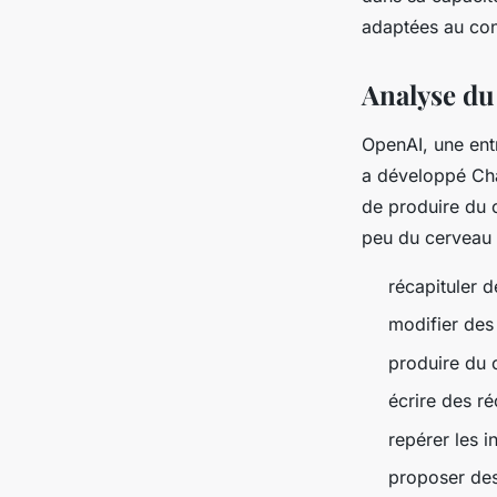
utilisateurs
adaptées au cont
fernand
•
22 juillet 2024
•
3 min de lecture
Analyse d
OpenAI, une entr
a développé Cha
de produire du c
peu du cerveau d
récapituler d
modifier des
produire du 
écrire des ré
repérer les i
proposer des