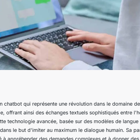
virtuel utilisant
n chatbot qui représente une révolution dans le domaine de 
e, offrant ainsi des échanges textuels sophistiqués entre l'
avec ses
tte technologie avancée, basée sur des modèles de langue 
dans le but d'imiter au maximum le dialogue humain. Sa part
té à appréhender des demandes complexes et à donner des