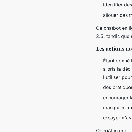
identifier de
allouer des 
Ce chatbot en l
3.5, tandis que
Les actions n
Étant donné l
a pris la déc
l'utiliser pou
des pratique
encourager l
manipuler ou 
essayer d'avo
OpenAI interdit 