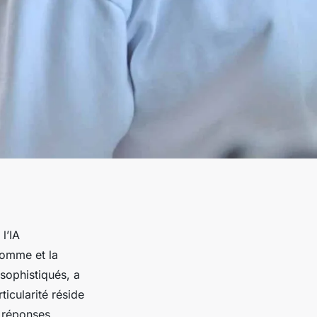
l’IA
homme et la
sophistiqués, a
icularité réside
 réponses