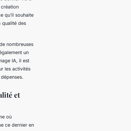
 création
e qu’il souhaite
a qualité des
e de nombreuses
 également un
age IA, il est
r les activités
s dépenses.
lité et
ème où
me ce dernier en