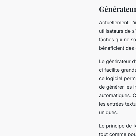
IA
Générateur 
fernand
•
22 mars 2024
•
4 min de lecture
Actuellement, l’i
utilisateurs de 
tâches qui ne so
bénéficient des c
Le générateur d’
ci facilite gran
ce logiciel perm
de générer les 
automatiques. C
les entrées text
uniques.
Le principe de f
tout comme pour