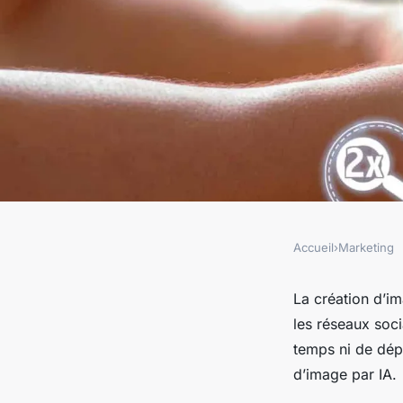
Accueil
›
Marketing
MARKETING
Optimiser la créati
La création d’im
les réseaux soci
visuels avec le géné
temps ni de dépe
d’image par IA.