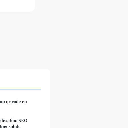
un qr code en
ndexation SEO
ting solide