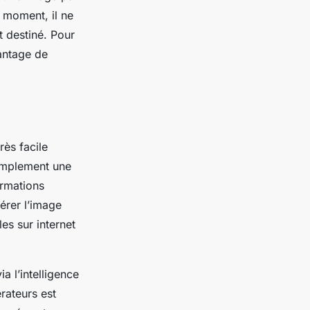
 moment, il ne
t destiné. Pour
antage de
rès facile
 simplement une
ormations
érer l’image
es sur internet
a l’intelligence
érateurs est