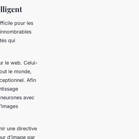
lligent
fficile pour les
d’innombrables
tés qui
ur le web. Celui-
tout le monde,
ceptionnel. Afin
ntissage
e neurones avec
d’images
nir une directive
eur d’image par