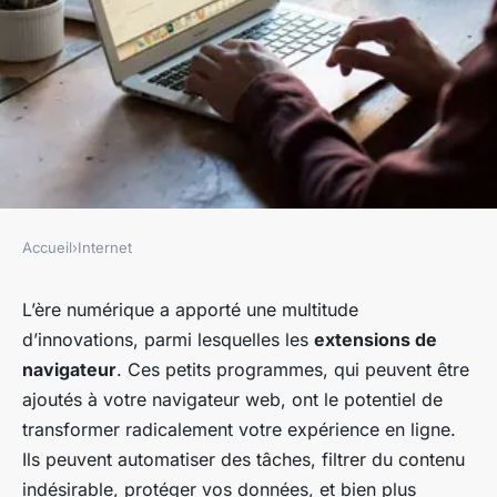
Accueil
›
Internet
INTERNET
les meilleures extensions de
L’ère numérique a apporté une multitude
d’innovations, parmi lesquelles les
extensions de
navigateur pour améliorer sa
navigateur
. Ces petits programmes, qui peuvent être
productivité
ajoutés à votre navigateur web, ont le potentiel de
transformer radicalement votre expérience en ligne.
fernand
•
6 novembre 2023
•
5 min de lecture
Ils peuvent automatiser des tâches, filtrer du contenu
indésirable, protéger vos données, et bien plus