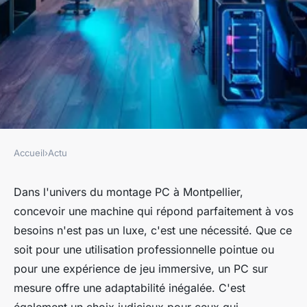
Accueil
›
Actu
ACTU
Montage PC à Montpellier :
Dans l'univers du montage PC à Montpellier,
concevoir une machine qui répond parfaitement à vos
obtenez une machine adaptée
besoins n'est pas un luxe, c'est une nécessité. Que ce
à vos besoins
soit pour une utilisation professionnelle pointue ou
pour une expérience de jeu immersive, un PC sur
fernand
•
22 avril 2024
•
3 min de lecture
mesure offre une adaptabilité inégalée. C'est