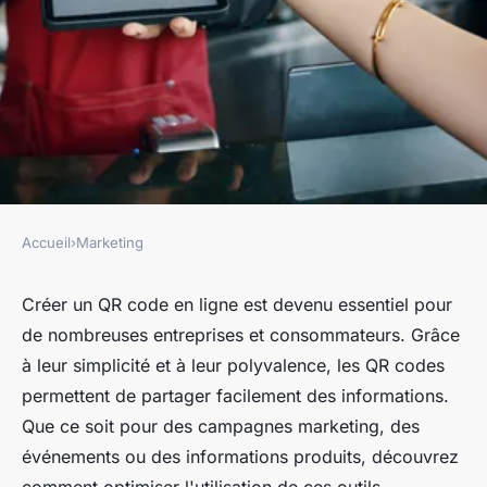
Accueil
›
Marketing
MARKETING
Pourquoi et comment créer un
Créer un QR code en ligne est devenu essentiel pour
de nombreuses entreprises et consommateurs. Grâce
qr code en ligne facilement ?
à leur simplicité et à leur polyvalence, les QR codes
permettent de partager facilement des informations.
fernand
•
20 juillet 2024
•
3 min de lecture
Que ce soit pour des campagnes marketing, des
événements ou des informations produits, découvrez